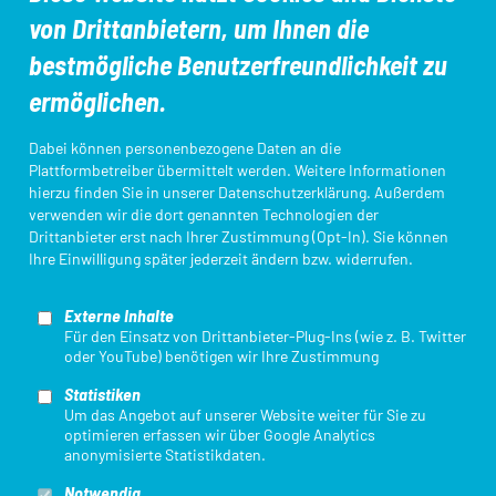
von Drittanbietern, um Ihnen die
Aus- und Fortbildungen
DTU-Startpass/App
bestmögliche Benutzerfreundlichkeit zu
ermöglichen.
Kampfrichter*innen
Ligameldung
Dabei können personenbezogene Daten an die
Plattformbetreiber übermittelt werden. Weitere Informationen
hierzu finden Sie in unserer
Datenschutzerklärung
. Außerdem
verwenden wir die dort genannten Technologien der
Login Startpassdatenbank
Triathlon Einstieg
Drittanbieter erst nach Ihrer Zustimmung (Opt-In). Sie können
Ihre Einwilligung später jederzeit ändern bzw. widerrufen.
Externe Inhalte
Für den Einsatz von Drittanbieter-Plug-Ins (wie z. B. Twitter
oder YouTube) benötigen wir Ihre Zustimmung
Statistiken
Mit finanzieller Unterstützung des Landes Nordrhein-Westfalen und des
Um das Angebot auf unserer Website weiter für Sie zu
Europäischen Sozialfonds / REACT-EU als Teil der Reaktion der Union auf
optimieren erfassen wir über Google Analytics
die COVID-19-Pandemie.
anonymisierte Statistikdaten.
Notwendig