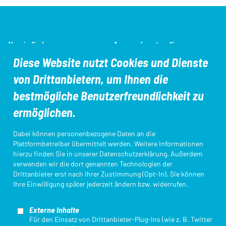
SEO-
Verein finden
Ansprechpartner*innen
Navigation
Diese Website nutzt Cookies und Dienste
von Drittanbietern, um Ihnen die
Aus- und Fortbildungen
DTU-Startpass/App
bestmögliche Benutzerfreundlichkeit zu
ermöglichen.
Kampfrichter*innen
Ligameldung
Dabei können personenbezogene Daten an die
Plattformbetreiber übermittelt werden. Weitere Informationen
hierzu finden Sie in unserer
Datenschutzerklärung
. Außerdem
verwenden wir die dort genannten Technologien der
Login Startpassdatenbank
Triathlon Einstieg
Drittanbieter erst nach Ihrer Zustimmung (Opt-In). Sie können
Ihre Einwilligung später jederzeit ändern bzw. widerrufen.
Externe Inhalte
Für den Einsatz von Drittanbieter-Plug-Ins (wie z. B. Twitter