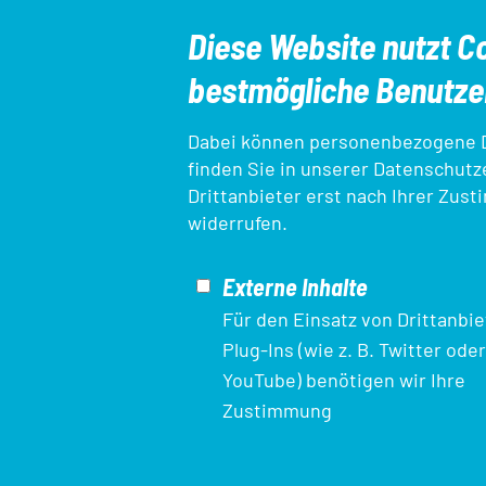
Diese Website nutzt Co
bestmögliche Benutzer
Dabei können personenbezogene Da
finden Sie in unserer
Datenschutz
Drittanbieter erst nach Ihrer Zust
SEO-
Verein finden
Ansprechpartner*inn
widerrufen.
Navigation
Externe Inhalte
Ligameldung
Login Startpassdaten
Für den Einsatz von Drittanbie
Plug-Ins (wie z. B. Twitter oder
YouTube) benötigen wir Ihre
Mit finanzieller Unterstützung des Landes Nordrhein-Westfalen 
Zustimmung
Sozialfonds / REACT-EU als Teil der Reaktion der Union auf die 