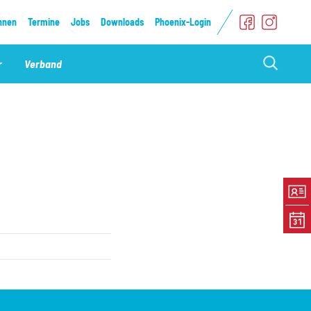
nnen
Termine
Jobs
Downloads
Phoenix-Login
Suche
r
Verband
einblenden