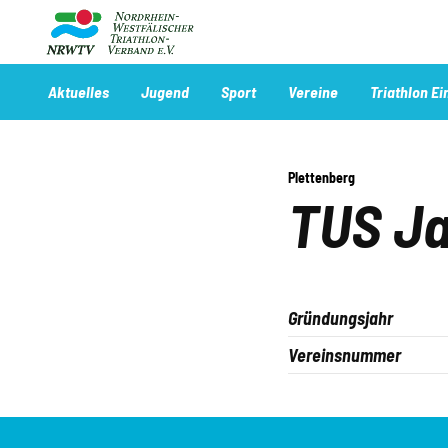
Direkt
zum
Inhalt
Navigation
Aktuelles
Jugend
Sport
Vereine
Triathlon Ei
Main
Plettenberg
TUS Ja
Gründungsjahr
Vereinsnummer