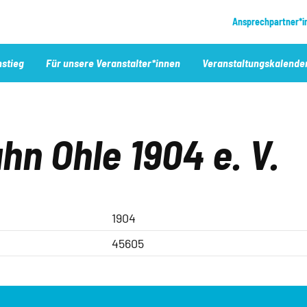
Metanavigation
Ansprechpartner*i
nstieg
Für unsere Veranstalter*innen
Veranstaltungskalende
hn Ohle 1904 e. V.
1904
45605