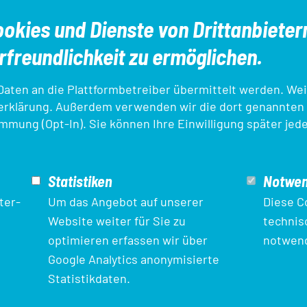
okies und Dienste von Drittanbieter
freundlichkeit zu ermöglichen.
ten an die Plattformbetreiber übermittelt werden. Wei
erklärung
. Außerdem verwenden wir die dort genannten
immung (Opt-In). Sie können Ihre Einwilligung später jed
en
Aus- und Fortbildungen
DTU-Startpass/A
Statistiken
Notwen
bank
Triathlon Einstieg
ter-
Um das Angebot auf unserer
Diese C
Website weiter für Sie zu
technis
optimieren erfassen wir über
notwend
und des Europäischen
Google Analytics anonymisierte
COVID-19-Pandemie.
Statistikdaten.