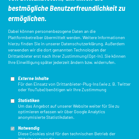
Aus- und Fortbildungen
DTU-Startpass/App
bestmögliche Benutzerfreundlichkeit zu
ermöglichen.
Kampfrichter*innen
Ligameldung
Dabei können personenbezogene Daten an die
Plattformbetreiber übermittelt werden. Weitere Informationen
hierzu finden Sie in unserer
Datenschutzerklärung
. Außerdem
verwenden wir die dort genannten Technologien der
Login Startpassdatenbank
Triathlon Einstieg
Drittanbieter erst nach Ihrer Zustimmung (Opt-In). Sie können
Ihre Einwilligung später jederzeit ändern bzw. widerrufen.
Externe Inhalte
Für den Einsatz von Drittanbieter-Plug-Ins (wie z. B. Twitter
oder YouTube) benötigen wir Ihre Zustimmung
Statistiken
Mit finanzieller Unterstützung des Landes Nordrhein-Westfalen und des
Um das Angebot auf unserer Website weiter für Sie zu
Europäischen Sozialfonds / REACT-EU als Teil der Reaktion der Union auf
optimieren erfassen wir über Google Analytics
die COVID-19-Pandemie.
anonymisierte Statistikdaten.
Notwendig
Diese Cookies sind für den technischen Betrieb der