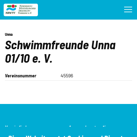
Direkt
zum
Inhalt
Unna
Schwimmfreunde Unna
01/10 e. V.
Vereinsnummer
45596
SEO-
Verein finden
Ansprechpartner*innen
Navigation