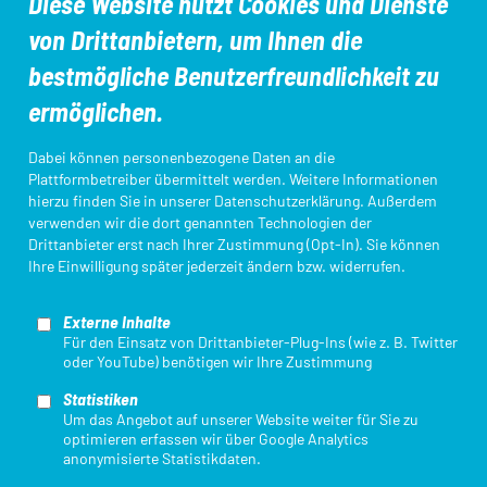
Diese Website nutzt Cookies und Dienste
von Drittanbietern, um Ihnen die
Aus- und Fortbildungen
DTU-Startpass/App
bestmögliche Benutzerfreundlichkeit zu
ermöglichen.
Kampfrichter*innen
Ligameldung
Dabei können personenbezogene Daten an die
Plattformbetreiber übermittelt werden. Weitere Informationen
hierzu finden Sie in unserer
Datenschutzerklärung
. Außerdem
verwenden wir die dort genannten Technologien der
Login Startpassdatenbank
Triathlon Einstieg
Drittanbieter erst nach Ihrer Zustimmung (Opt-In). Sie können
Ihre Einwilligung später jederzeit ändern bzw. widerrufen.
Externe Inhalte
Für den Einsatz von Drittanbieter-Plug-Ins (wie z. B. Twitter
oder YouTube) benötigen wir Ihre Zustimmung
Statistiken
Mit finanzieller Unterstützung des Landes Nordrhein-Westfalen und des
Um das Angebot auf unserer Website weiter für Sie zu
Europäischen Sozialfonds / REACT-EU als Teil der Reaktion der Union auf
optimieren erfassen wir über Google Analytics
die COVID-19-Pandemie.
anonymisierte Statistikdaten.