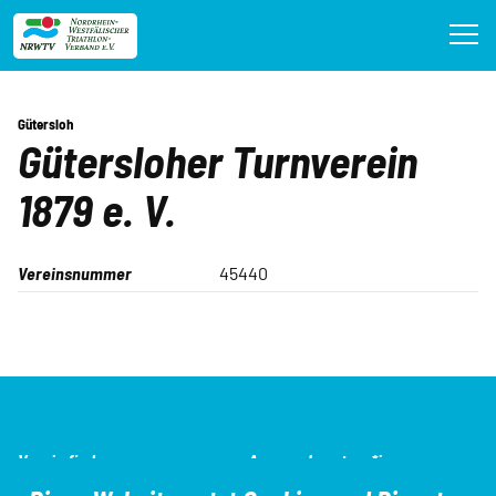
Direkt
zum
Inhalt
Gütersloh
Gütersloher Turnverein
1879 e. V.
Vereinsnummer
45440
SEO-
Verein finden
Ansprechpartner*innen
Navigation