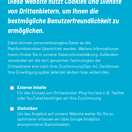
Diese Website nutzt Cookies und Dienste
von Drittanbietern, um Ihnen die
Aus- und Fortbildungen
DTU-Startpass/App
bestmögliche Benutzerfreundlichkeit zu
ermöglichen.
Kampfrichter*innen
Ligameldung
Dabei können personenbezogene Daten an die
Plattformbetreiber übermittelt werden. Weitere Informationen
hierzu finden Sie in unserer
Datenschutzerklärung
. Außerdem
verwenden wir die dort genannten Technologien der
Login Startpassdatenbank
Triathlon Einstieg
Drittanbieter erst nach Ihrer Zustimmung (Opt-In). Sie können
Ihre Einwilligung später jederzeit ändern bzw. widerrufen.
Externe Inhalte
Für den Einsatz von Drittanbieter-Plug-Ins (wie z. B. Twitter
oder YouTube) benötigen wir Ihre Zustimmung
Statistiken
Mit finanzieller Unterstützung des Landes Nordrhein-Westfalen und des
Um das Angebot auf unserer Website weiter für Sie zu
Europäischen Sozialfonds / REACT-EU als Teil der Reaktion der Union auf
optimieren erfassen wir über Google Analytics
die COVID-19-Pandemie.
anonymisierte Statistikdaten.