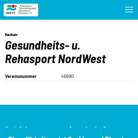
Direkt
zum
Inhalt
Beckum
Gesundheits- u.
Rehasport NordWest
Vereinsnummer
46690
SEO-
Verein finden
Ansprechpartner*innen
Navigation