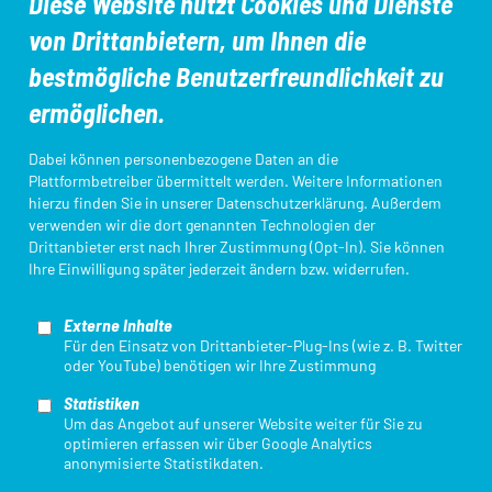
Diese Website nutzt Cookies und Dienste
von Drittanbietern, um Ihnen die
Aus- und Fortbildungen
DTU-Startpass/App
bestmögliche Benutzerfreundlichkeit zu
ermöglichen.
Kampfrichter*innen
Ligameldung
Dabei können personenbezogene Daten an die
Plattformbetreiber übermittelt werden. Weitere Informationen
hierzu finden Sie in unserer
Datenschutzerklärung
. Außerdem
verwenden wir die dort genannten Technologien der
Login Startpassdatenbank
Triathlon Einstieg
Drittanbieter erst nach Ihrer Zustimmung (Opt-In). Sie können
Ihre Einwilligung später jederzeit ändern bzw. widerrufen.
Externe Inhalte
Für den Einsatz von Drittanbieter-Plug-Ins (wie z. B. Twitter
oder YouTube) benötigen wir Ihre Zustimmung
Statistiken
Mit finanzieller Unterstützung des Landes Nordrhein-Westfalen und des
Um das Angebot auf unserer Website weiter für Sie zu
Europäischen Sozialfonds / REACT-EU als Teil der Reaktion der Union auf
optimieren erfassen wir über Google Analytics
die COVID-19-Pandemie.
anonymisierte Statistikdaten.