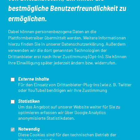
Aus- und Fortbildungen
DTU-Startpass/App
bestmögliche Benutzerfreundlichkeit zu
ermöglichen.
Kampfrichter*innen
Ligameldung
Dabei können personenbezogene Daten an die
Plattformbetreiber übermittelt werden. Weitere Informationen
hierzu finden Sie in unserer
Datenschutzerklärung
. Außerdem
verwenden wir die dort genannten Technologien der
Login Startpassdatenbank
Triathlon Einstieg
Drittanbieter erst nach Ihrer Zustimmung (Opt-In). Sie können
Ihre Einwilligung später jederzeit ändern bzw. widerrufen.
Externe Inhalte
Für den Einsatz von Drittanbieter-Plug-Ins (wie z. B. Twitter
oder YouTube) benötigen wir Ihre Zustimmung
Statistiken
Mit finanzieller Unterstützung des Landes Nordrhein-Westfalen und des
Um das Angebot auf unserer Website weiter für Sie zu
Europäischen Sozialfonds / REACT-EU als Teil der Reaktion der Union auf
optimieren erfassen wir über Google Analytics
die COVID-19-Pandemie.
anonymisierte Statistikdaten.
Notwendig
Diese Cookies sind für den technischen Betrieb der