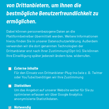
von Drittanbietern, um Ihnen die
Aus- und Fortbildungen
DTU-Startpass/App
bestmögliche Benutzerfreundlichkeit zu
ermöglichen.
Kampfrichter*innen
Ligameldung
Dabei können personenbezogene Daten an die
Plattformbetreiber übermittelt werden. Weitere Informationen
hierzu finden Sie in unserer
Datenschutzerklärung
. Außerdem
verwenden wir die dort genannten Technologien der
Login Startpassdatenbank
Triathlon Einstieg
Drittanbieter erst nach Ihrer Zustimmung (Opt-In). Sie können
Ihre Einwilligung später jederzeit ändern bzw. widerrufen.
Externe Inhalte
Für den Einsatz von Drittanbieter-Plug-Ins (wie z. B. Twitter
oder YouTube) benötigen wir Ihre Zustimmung
Statistiken
Mit finanzieller Unterstützung des Landes Nordrhein-Westfalen und des
Um das Angebot auf unserer Website weiter für Sie zu
Europäischen Sozialfonds / REACT-EU als Teil der Reaktion der Union auf
optimieren erfassen wir über Google Analytics
die COVID-19-Pandemie.
anonymisierte Statistikdaten.
Notwendig