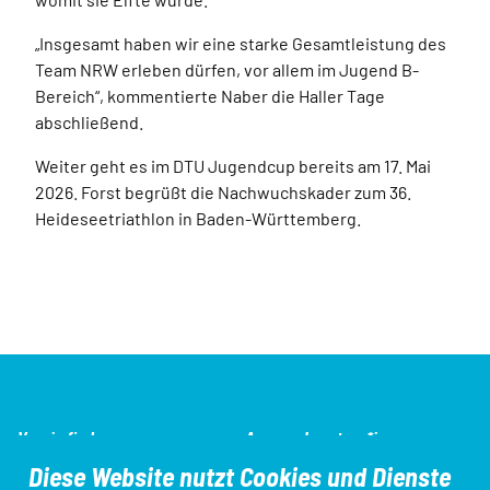
„Insgesamt haben wir eine starke Gesamtleistung des
Team NRW erleben dürfen, vor allem im Jugend B-
Bereich“, kommentierte Naber die Haller Tage
abschließend.
Weiter geht es im DTU Jugendcup bereits am 17. Mai
2026. Forst begrüßt die Nachwuchskader zum 36.
Heideseetriathlon in Baden-Württemberg.
SEO-
Verein finden
Ansprechpartner*innen
Navigation
Diese Website nutzt Cookies und Dienste