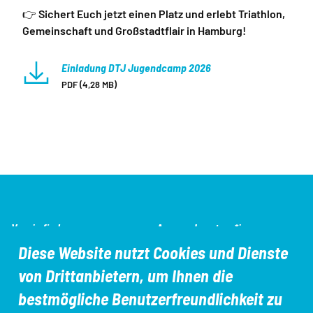
👉
Sichert Euch jetzt einen Platz und erlebt Triathlon,
Gemeinschaft und Großstadtflair in Hamburg!
Einladung DTJ Jugendcamp 2026
PDF (4,28 MB)
SEO-
Verein finden
Ansprechpartner*innen
Navigation
Diese Website nutzt Cookies und Dienste
von Drittanbietern, um Ihnen die
Aus- und Fortbildungen
DTU-Startpass/App
bestmögliche Benutzerfreundlichkeit zu