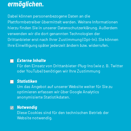
ermöglichen.
Kampfrichter*innen
Ligameldung
Dabei können personenbezogene Daten an die
Plattformbetreiber übermittelt werden. Weitere Informationen
hierzu finden Sie in unserer
Datenschutzerklärung
. Außerdem
verwenden wir die dort genannten Technologien der
Login Startpassdatenbank
Triathlon Einstieg
Drittanbieter erst nach Ihrer Zustimmung (Opt-In). Sie können
Ihre Einwilligung später jederzeit ändern bzw. widerrufen.
Externe Inhalte
Für den Einsatz von Drittanbieter-Plug-Ins (wie z. B. Twitter
oder YouTube) benötigen wir Ihre Zustimmung
Statistiken
Mit finanzieller Unterstützung des Landes Nordrhein-Westfalen und des
Um das Angebot auf unserer Website weiter für Sie zu
Europäischen Sozialfonds / REACT-EU als Teil der Reaktion der Union auf
optimieren erfassen wir über Google Analytics
die COVID-19-Pandemie.
anonymisierte Statistikdaten.
Notwendig
Diese Cookies sind für den technischen Betrieb der
Website notwendig.