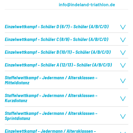
info@indeland-triathlon.de
Einzelwettkampf – Schüler D (6/7) – Schüler (A/B/C/D)
Einzelwettkampf – Schüler C (8/9) – Schüler (A/B/C/D)
Datum
20.06.2026
Serie
keine
Einzelwettkampf – Schüler B (10/11) – Schüler (A/B/C/D)
Datum
20.06.2026
Erwartete Teilnehmerzahl
30
Serie
keine
Einzelwettkampf – Schüler A (12/13) – Schüler (A/B/C/D)
Datum
20.06.2026
Erwartete Teilnehmerzahl
30
Serie
keine
Staffelwettkampf – Jedermann / Altersklassen –
Datum
20.06.2026
Mitteldistanz
Schwimmen
Erwartete Teilnehmerzahl
30
Serie
keine
0.03km
Staffelwettkampf – Jedermann / Altersklassen –
Schwimmen
Datum
21.06.2026
Erwartete Teilnehmerzahl
30
Kurzdistanz
Serie
keine
0.10km
Schwimmen
Staffelwettkampf – Jedermann / Altersklassen –
Radfahren
Datum
21.06.2026
Erwartete Teilnehmerzahl
200
Sprintdistanz
0.17km
Schwimmen
Serie
keine
1.00km
Radfahren
Einzelwettkampf – Jedermann / Altersklassen –
Datum
21.06.2026