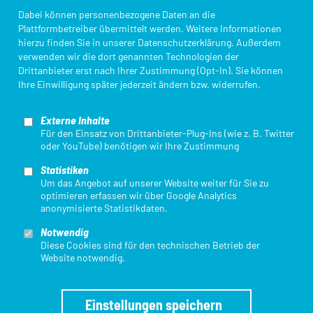
10.00km
Kampfrichter*innen
Ligameldung
88.00km
Laufen
Dabei können personenbezogene Daten an die
Plattformbetreiber übermittelt werden. Weitere Informationen
5.00km
hierzu finden Sie in unserer
Datenschutzerklärung
. Außerdem
Laufen
verwenden wir die dort genannten Technologien der
Login Startpassdatenbank
Triathlon Einstieg
Drittanbieter erst nach Ihrer Zustimmung (Opt-In). Sie können
20.00km
Ihre Einwilligung später jederzeit ändern bzw. widerrufen.
Externe Inhalte
Für den Einsatz von Drittanbieter-Plug-Ins (wie z. B. Twitter
oder YouTube) benötigen wir Ihre Zustimmung
Statistiken
Mit finanzieller Unterstützung des Landes Nordrhein-Westfalen und des
Um das Angebot auf unserer Website weiter für Sie zu
Europäischen Sozialfonds / REACT-EU als Teil der Reaktion der Union auf
optimieren erfassen wir über Google Analytics
die COVID-19-Pandemie.
anonymisierte Statistikdaten.
Notwendig
Diese Cookies sind für den technischen Betrieb der
Website notwendig.
Einstellungen speichern