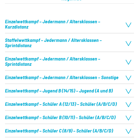
Einzelwettkampf – Jedermann / Altersklassen –
Kurzdistanz
Staffelwettkampf – Jedermann / Altersklassen –
Datum
31.05.2026
Sprintdistanz
Serie
keine
Einzelwettkampf – Jedermann / Altersklassen –
Datum
31.05.2026
Erwartete Teilnehmerzahl
120
Sprintdistanz
Serie
keine
Einzelwettkampf – Jedermann / Altersklassen – Sonstige
Datum
31.05.2026
Erwartete Teilnehmerzahl
256
Schwimmen
Serie
keine
Einzelwettkampf – Jugend B (14/15) – Jugend (A und B)
Datum
31.05.2026
1.00km
Erwartete Teilnehmerzahl
65
Serie
keine
Einzelwettkampf – Schüler A (12/13) – Schüler (A/B/C/D)
Schwimmen
Datum
31.05.2026
Erwartete Teilnehmerzahl
65
Serie
keine
0.50km
Einzelwettkampf – Schüler B (10/11) – Schüler (A/B/C/D)
Radfahren
Datum
31.05.2026
Schwimmen
Erwartete Teilnehmerzahl
30
Serie
keine
43.00km
Einzelwettkampf – Schüler C (8/9) – Schüler (A/B/C/D)
Datum
31.05.2026
0.50km
Schwimmen
Radfahren