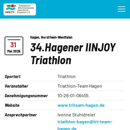
Direkt
zum
Inhalt
Hagen
,
Nordrhein-Westfalen
34.Hagener IINJOY
31
Mai 2026
Triathlon
Sportart
Triathlon
Veranstalter
Triathlon-Team Hagen
Genehmigungsnummer
10-26-01-06455
Website
www.triteam-hagen.de
Ansprechpartner
Ivonne Stuhldreier
triathlon-hagen@tri-team-
hagen.de