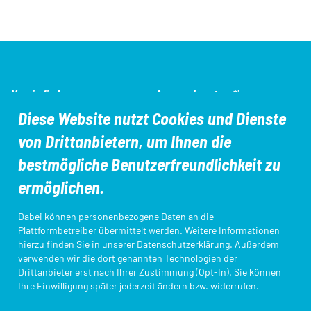
Erwartete Teilnehmerzahl
30
Serie
keine
Datum
31.05.2026
0.20km
23.00km
Schwimmen
Laufen
Erwartete Teilnehmerzahl
30
Radfahren
Serie
keine
0.40km
10.00km
Schwimmen
Erwartete Teilnehmerzahl
30
23.00km
Radfahren
Laufen
0.40km
Schwimmen
13.00km
5.00km
SEO-
Verein finden
Ansprechpartner*innen
Radfahren
Laufen
0.20km
Navigation
Schwimmen
Diese Website nutzt Cookies und Dienste
13.00km
Radfahren
5.00km
Laufen
von Drittanbietern, um Ihnen die
0.10km
Aus- und Fortbildungen
DTU-Startpass/App
13.00km
Radfahren
bestmögliche Benutzerfreundlichkeit zu
2.50km
Laufen
5.00km
ermöglichen.
Radfahren
2.50km
Laufen
Kampfrichter*innen
Ligameldung
1.70km
Dabei können personenbezogene Daten an die
2.50km
Laufen
Plattformbetreiber übermittelt werden. Weitere Informationen
hierzu finden Sie in unserer
Datenschutzerklärung
. Außerdem
1.00km
Laufen
verwenden wir die dort genannten Technologien der
Login Startpassdatenbank
Triathlon Einstieg
Drittanbieter erst nach Ihrer Zustimmung (Opt-In). Sie können
0.40km
Ihre Einwilligung später jederzeit ändern bzw. widerrufen.