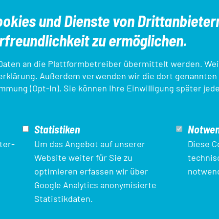
okies und Dienste von Drittanbieter
freundlichkeit zu ermöglichen.
ten an die Plattformbetreiber übermittelt werden. Wei
erklärung
. Außerdem verwenden wir die dort genannten
immung (Opt-In). Sie können Ihre Einwilligung später jed
en
Aus- und Fortbildungen
DTU-Startpass/A
Statistiken
Notwen
bank
Triathlon Einstieg
ter-
Um das Angebot auf unserer
Diese C
Website weiter für Sie zu
technis
optimieren erfassen wir über
notwend
und des Europäischen
Google Analytics anonymisierte
COVID-19-Pandemie.
Statistikdaten.