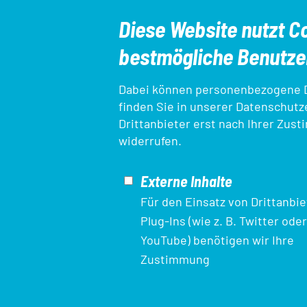
Diese Website nutzt Co
bestmögliche Benutzer
Dabei können personenbezogene Da
finden Sie in unserer
Datenschutz
Drittanbieter erst nach Ihrer Zust
SEO-
Verein finden
Ansprechpartner*inn
widerrufen.
Navigation
Externe Inhalte
Ligameldung
Login Startpassdaten
Für den Einsatz von Drittanbie
Plug-Ins (wie z. B. Twitter oder
YouTube) benötigen wir Ihre
Mit finanzieller Unterstützung des Landes Nordrhein-Westfalen 
Zustimmung
Sozialfonds / REACT-EU als Teil der Reaktion der Union auf die 