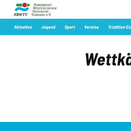
Direkt
zum
Inhalt
Navigation
Aktuelles
Jugend
Sport
Vereine
Triathlon Ei
Main
Wettk