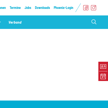
nnen
Termine
Jobs
Downloads
Phoenix-Login
Suche
r
Verband
einblenden